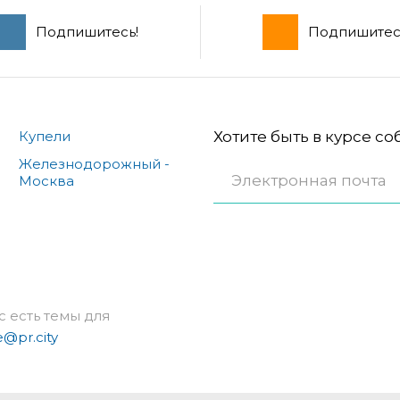
Подпишитесь!
Подпишитес
Купели
Хотите быть в курсе с
Железнодорожный -
Москва
с есть темы для
e@pr.city