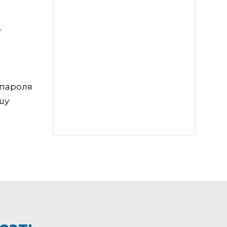
е
 пароля
шу