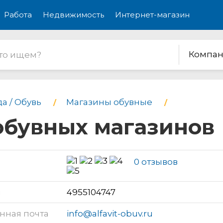
Работа
Недвижимость
Интернет-магазин
Компан
а / Обувь
Магазины обувные
обувных магазинов
0 отзывов
н
4955104747
нная почта
info@alfavit-obuv.ru