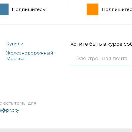
Подпишитесь!
Подпишитес
Купели
Хотите быть в курсе с
Железнодорожный -
Москва
с есть темы для
e@pr.city