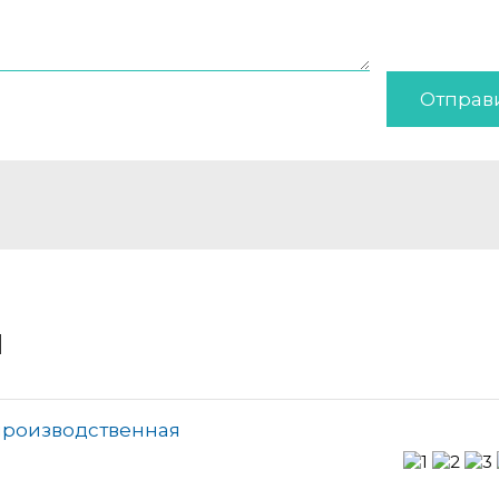
Отправ
и
-производственная