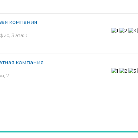
вая компания
фис, 3 этаж
катная компания
н, 2