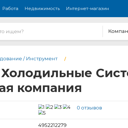
Работа
Недвижимость
Интернет-магазин
Компан
дование / Инструмент
олодильные Систе
ая компания
0 отзывов
н
4952212279