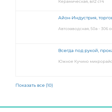
Керамическая, вл2 ст4
Айон-Индустрия, торго
Автозаводская, 50а - 306 о
Всегда под рукой, про
Южное Кучино микрорайо
Показать все (
10
)