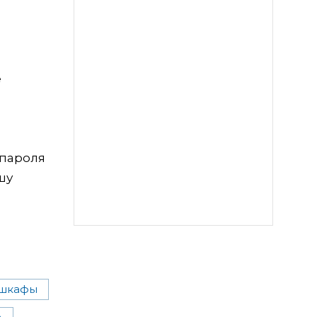
е
 пароля
шу
 шкафы