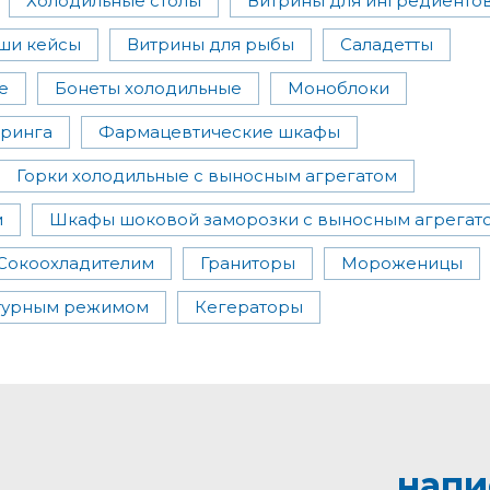
Холодильные столы
Витрины для ингредиенто
ши кейсы
Витрины для рыбы
Саладетты
е
Бонеты холодильные
Моноблоки
оринга
Фармацевтические шкафы
Горки холодильные с выносным агрегатом
м
Шкафы шоковой заморозки с выносным агрегат
Сокоохладителим
Граниторы
Мороженицы
атурным режимом
Кегераторы
напи