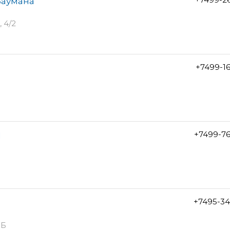
 Баумана
 4/2
+7499-1
+7499-7
1
+7495-34
3Б