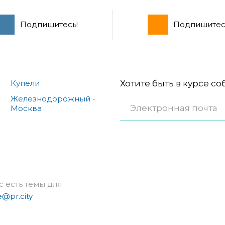
Подпишитесь!
Подпишитес
Купели
Хотите быть в курсе с
Железнодорожный -
Москва
с есть темы для
e@pr.city