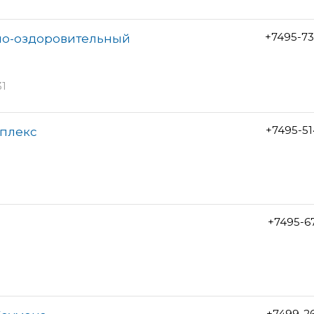
+7495-7
рно-оздоровительный
31
+7495-5
мплекс
+7495-6
+7499-2