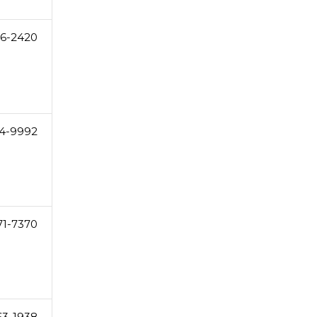
36-2420
14-9992
71-7370
63-1938