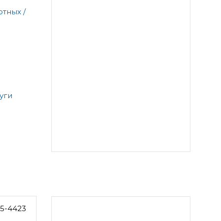
тных /
уги
5-4423