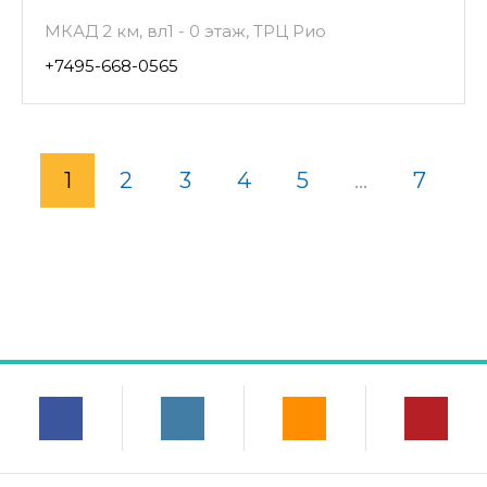
МКАД 2 км, вл1 - 0 этаж, ТРЦ Рио
+7495-668-0565
1
2
3
4
5
...
7