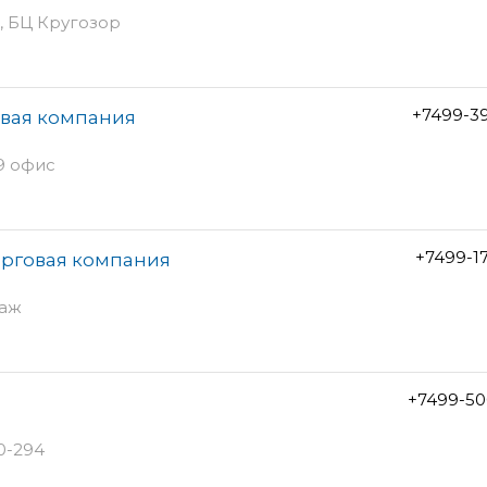
ж, БЦ Кругозор
+7499-3
овая компания
09 офис
+7499-1
орговая компания
таж
+7499-50
0-294