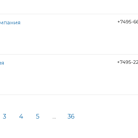
+7495-6
омпания
+7495-2
ия
3
4
5
...
36