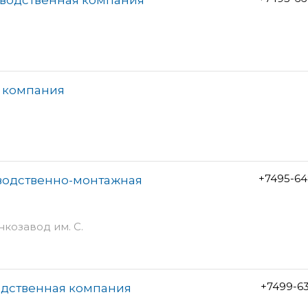
я компания
+7495-64
зводственно-монтажная
нкозавод им. С.
+7499-6
одственная компания