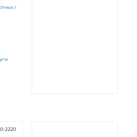
тных /
уги
0-2220