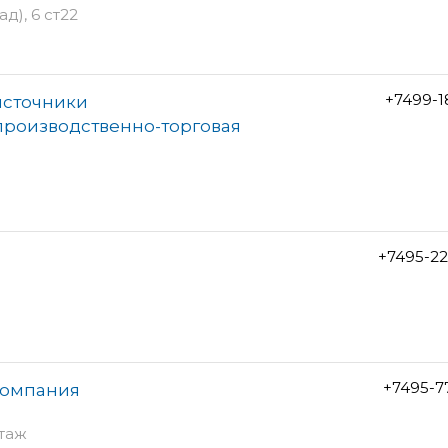
д), 6 ст22
+7499-1
источники
производственно-торговая
+7495-2
+7495-7
компания
этаж