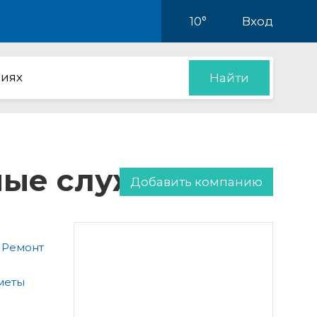
10°
Вход
иях
Найти
нные службы
Добавить компанию
 Ремонт
меты