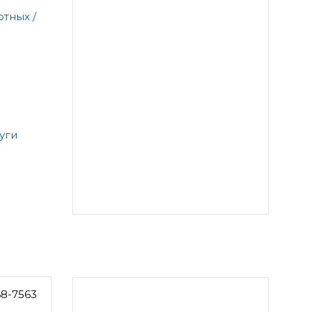
тных /
уги
68-7563