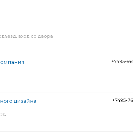
подъезд, вход со двора
+7495-98
 компания
+7495-7
ьного дизайна
езд