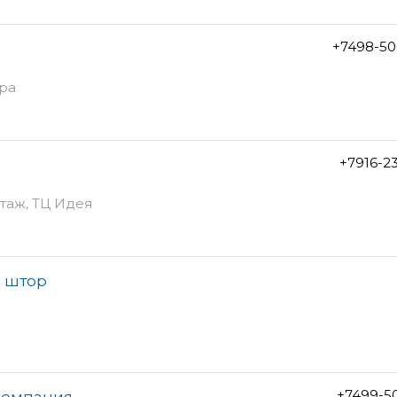
+7498-50
ора
+7916-2
этаж, ТЦ Идея
н штор
+7499-5
 компания