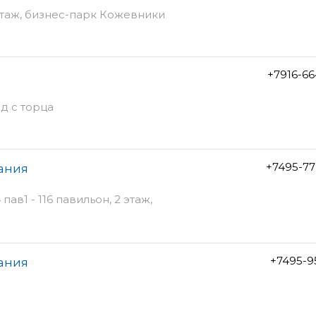
 этаж, бизнес-парк Кожевники
+7916-6
д с торца
+7495-77
ания
ав1 - 116 павильон, 2 этаж,
+7495-9
ания