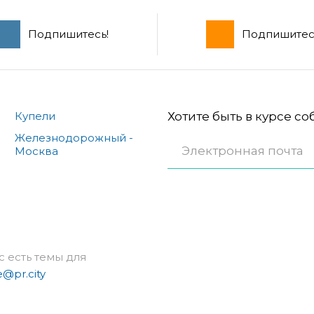
Подпишитесь!
Подпишитес
Купели
Хотите быть в курсе с
Железнодорожный -
Москва
с есть темы для
e@pr.city