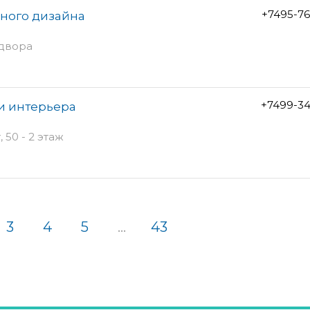
+7495-7
ьного дизайна
 двора
+7499-34
и интерьера
50 - 2 этаж
3
4
5
...
43