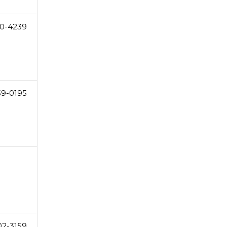
0-4239
39-0195
02-3159