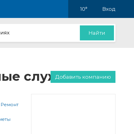
10°
Вход
иях
Найти
нные службы
Добавить компанию
 Ремонт
меты