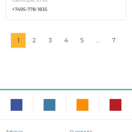
+7495-778-1835
1
2
3
4
5
...
7
Афиша
О городе