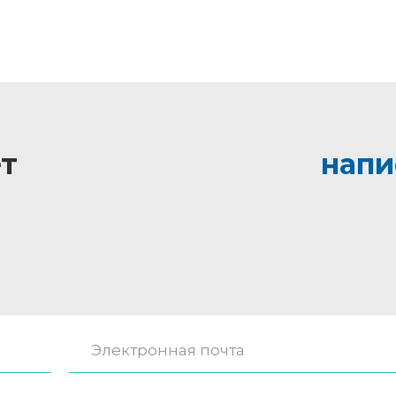
т
напи