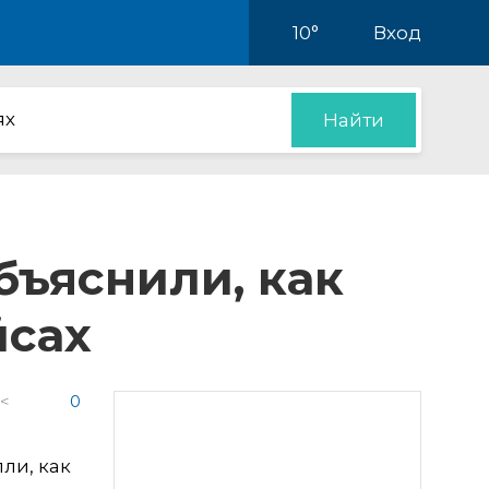
10°
Вход
ях
Найти
ъяснили, как
йсах
 <
0
ли, как