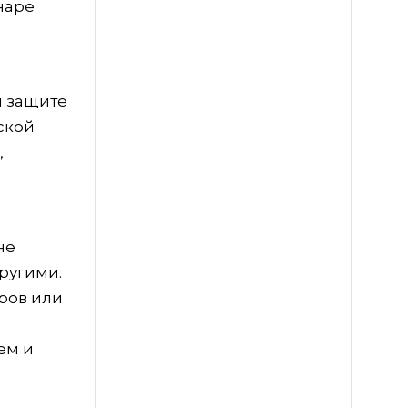
наре
и защите
ской
,
не
ругими.
ров или
ем и