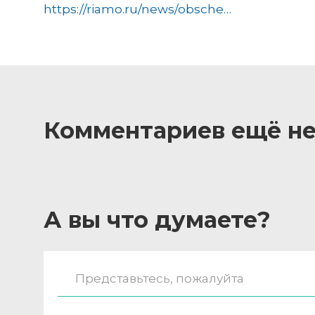
https://riamo.ru/news/obschestvo/predprinimateljam-podmoskovja-objasnili-kak-zaschitit-svoi-prava-na-marketplejsah/
Комментариев ещё не
А вы что думаете?