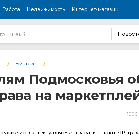
Работа
Недвижимость
Интернет-магазин
Новост
Бизнес
ям Подмосковья об
рава на маркетпле
1000
чужие интеллектуальные права, кто такие IP-трол