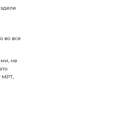
азделе
о во все
ами, не
это
 МРТ,