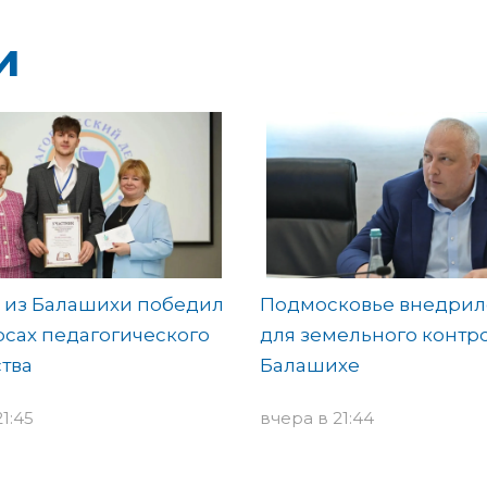
и
 из Балашихи победил
Подмосковье внедрил
рсах педагогического
для земельного контро
тва
Балашихе
1:45
вчера в 21:44