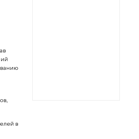
ав
ний
ованию
ов,
елей в