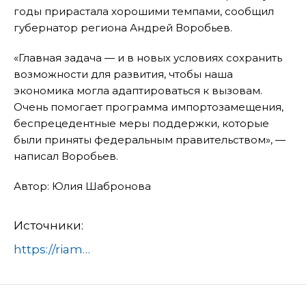
годы прирастала хорошими темпами, сообщил
губернатор региона Андрей Воробьев.
«Главная задача — и в новых условиях сохранить
возможности для развития, чтобы наша
экономика могла адаптироваться к вызовам.
Очень помогает программа импортозамещения,
беспрецедентные меры поддержки, которые
были приняты федеральным правительством», —
написал Воробьев.
Автор: Юлия Шабронова
Источники:
https://riamo.ru/news/obschestvo/v-balashihe-sozdadut-50-novyh-rabochih-mest-na-novom-proizvodstve/