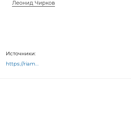
Леонид Чирков
Источники:
https://riamo.ru/news/obschestvo/shkolniki-iz-balashihi-posetili-proizvodstvo-kompanii-olma-10-dekabrja/