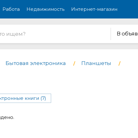
Работа
Недвижимость
Интернет-магазин
В объя
Бытовая электроника
Планшеты
ктронные книги (7)
йдено.