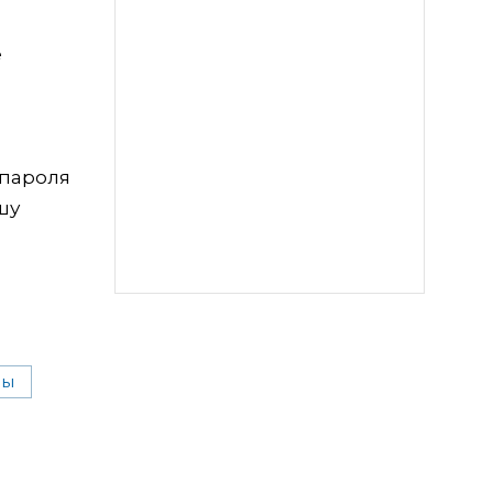
е
 пароля
шу
ны