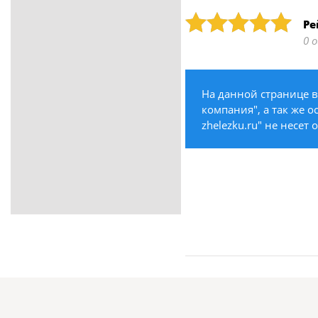
ритуальные услуги
Рейтинг: 5
Ре
Медицина / Здоровье /
0 
Красота
Строительство /
Недвижимость / Ремонт
На данной странице 
Одежда / Обувь
компания", а так же о
Текстиль / Предметы
zhelezku.ru" не несет
интерьера
Культура / Искусство / Религия
Город / Власть
Спорт / Отдых / Туризм
Образование / Работа /
Карьера
Компьютеры / Бытовая
техника / Офисная техника
Охрана / Безопасность
Металлы / Топливо / Химия