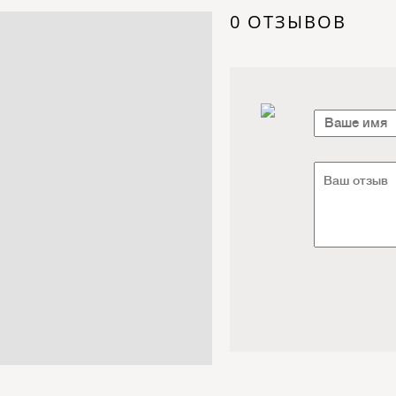
Электроника / Электротехника
0 ОТЗЫВОВ
Транспорт / Грузоперевозки
Мебель / Материалы /
Фурнитура
Интернет / Связь / IT
Автосервис / Автотовары
Реклама / Полиграфия / СМИ
Товары для животных /
Ветеринария
Досуг / Развлечения / Еда
Юридические / финансовые
услуги
Хозтовары / Канцелярия /
Упаковка