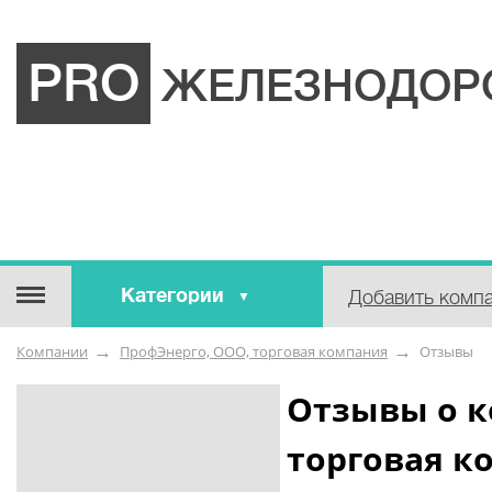
PRO
ЖЕЛЕЗНОДОР
Категории
Добавить комп
Строительные / отделочные
Компании
ПрофЭнерго, ООО, торговая компания
Отзывы
материалы
Оборудование / Инструмент
Отзывы о к
Аварийные / справочные /
торговая к
экстренные службы
Коммунальные / бытовые /