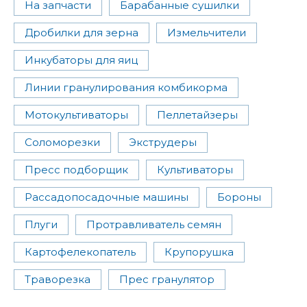
На запчасти
Барабанные сушилки
Дробилки для зерна
Измельчители
Инкубаторы для яиц
Линии гранулирования комбикорма
Мотокультиваторы
Пеллетайзеры
Соломорезки
Экструдеры
Пресс подборщик
Культиваторы
Рассадопосадочные машины
Бороны
Плуги
Протравливатель семян
Картофелекопатель
Крупорушка
Траворезка
Прес гранулятор