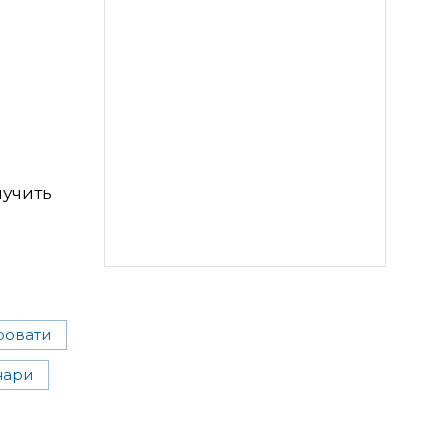
лучить
ровати
нари