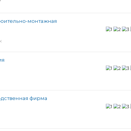
троительно-монтажная
ж
ия
одственная фирма