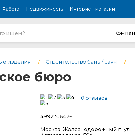
Работа
Недвижимость
Интернет-магазин
Компан
ые изделия
Строительство бань / саун
еское бюро
0 отзывов
н
4992706426
Москва, Железнодорожный г., ул.