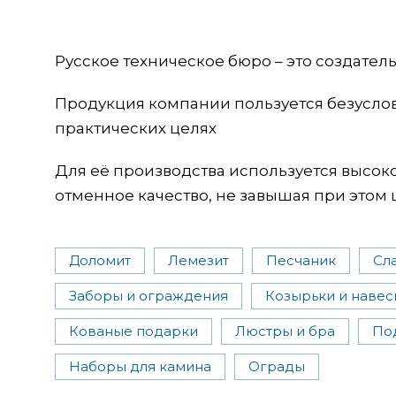
Русское техническое бюро – это создате
Продукция компании пользуется безусло
практических целях
Для её производства используется высо
отменное качество, не завышая при этом 
Доломит
Лемезит
Песчаник
Сл
Заборы и ограждения
Козырьки и навес
Кованые подарки
Люстры и бра
По
Наборы для камина
Ограды