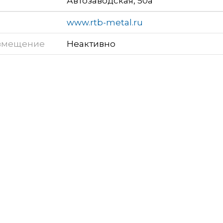
Автозаводская, 50а
www.rtb-metal.ru
змещение
Неактивно