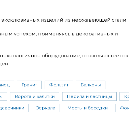
ль эксклюзивных изделий из нержавеющей стали
вным успехом, применяясь в декоративных и
котехнологичное оборудование, позволяющее по
цен
анец
Гранит
Фельзит
Балконы
ы
Ворота и калитки
Перила и лестницы
К
дсвечники
Зеркала
Мосты и беседки
Фо