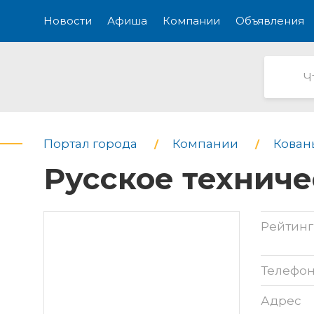
Новости
Афиша
Компании
Объявления
Портал города
Компании
Кован
Русское технич
Рейтинг
Телефо
Адрес