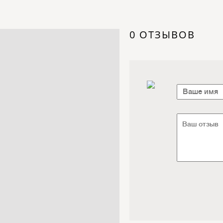
Электроника / Электротехника
Транспорт / Грузоперевозки
Мебель / Материалы /
0 ОТЗЫВОВ
Фурнитура
Интернет / Связь / IT
Автосервис / Автотовары
Реклама / Полиграфия / СМИ
Товары для животных /
Ветеринария
Досуг / Развлечения / Еда
Юридические / финансовые
услуги
Хозтовары / Канцелярия /
Упаковка