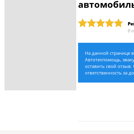
автомобил
ритуальные услуги
Медицина / Здоровье /
Красота
Рейтинг: 5
Ре
Строительство /
0 
Недвижимость / Ремонт
Одежда / Обувь
Текстиль / Предметы
На данной странице в
интерьера
Автотехпомощь, эваку
Культура / Искусство / Религия
оставить свой отзыв. 
ответственность за д
Город / Власть
Спорт / Отдых / Туризм
Образование / Работа /
Карьера
Компьютеры / Бытовая
техника / Офисная техника
Охрана / Безопасность
Металлы / Топливо / Химия