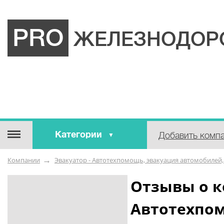
PRO
ЖЕЛЕЗНОДОР
Категории
Добавить комп
Строительные / отделочные
Компании
Эвакуатор - Автотехпомощь, эвакуация автомобилей
материалы
Оборудование / Инструмент
Отзывы о к
Аварийные / справочные /
Автотехпом
экстренные службы
Коммунальные / бытовые /