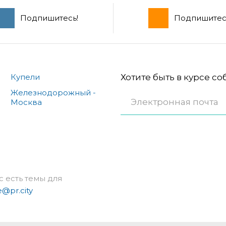
Подпишитесь!
Подпишитес
Купели
Хотите быть в курсе с
Железнодорожный -
Москва
с есть темы для
e@pr.city