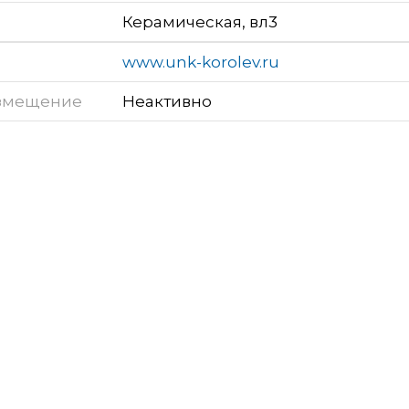
Керамическая, вл3
www.unk-korolev.ru
змещение
Неактивно