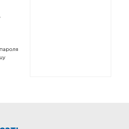
е
 пароля
шу