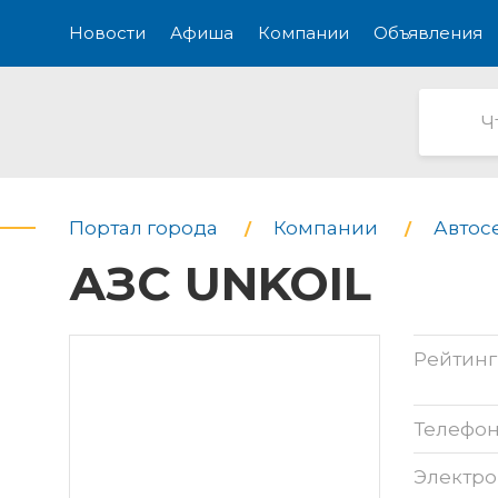
Новости
Афиша
Компании
Объявления
Портал города
Компании
Автос
АЗС UNKOIL
Рейтинг
Телефо
Электро