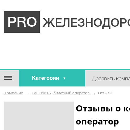
PRO
ЖЕЛЕЗНОДОР
Категории
Добавить комп
Строительные / отделочные
Компании
КАССИР.РУ, билетный оператор
Отзывы
материалы
Оборудование / Инструмент
Отзывы о к
Аварийные / справочные /
оператор
экстренные службы
Коммунальные / бытовые /