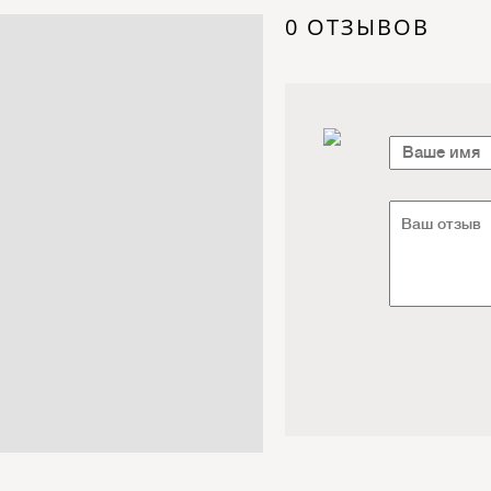
Электроника / Электротехника
0 ОТЗЫВОВ
Транспорт / Грузоперевозки
Мебель / Материалы /
Фурнитура
Интернет / Связь / IT
Автосервис / Автотовары
Реклама / Полиграфия / СМИ
Товары для животных /
Ветеринария
Досуг / Развлечения / Еда
Юридические / финансовые
услуги
Хозтовары / Канцелярия /
Упаковка