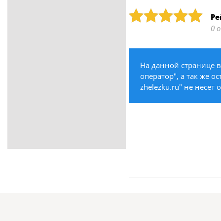
ритуальные услуги
Рейтинг: 5
Ре
Медицина / Здоровье /
0 
Красота
Строительство /
Недвижимость / Ремонт
На данной странице 
Одежда / Обувь
оператор", а так же о
Текстиль / Предметы
zhelezku.ru" не несет
интерьера
Культура / Искусство / Религия
Город / Власть
Спорт / Отдых / Туризм
Образование / Работа /
Карьера
Компьютеры / Бытовая
техника / Офисная техника
Охрана / Безопасность
Металлы / Топливо / Химия