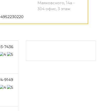
Маяковского, 14а -
304 офис, 3 этаж
4952230220
03-7436
74-9149