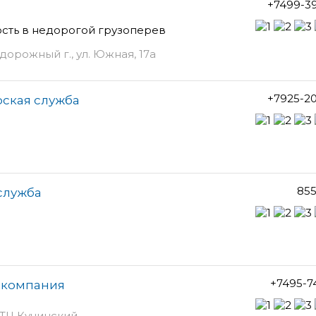
+7499-3
ость в недорогой грузоперев
орожный г., ул. Южная, 17а
+7925-2
рская служба
855
 служба
+7495-7
я компания
, ТЦ Кучинский