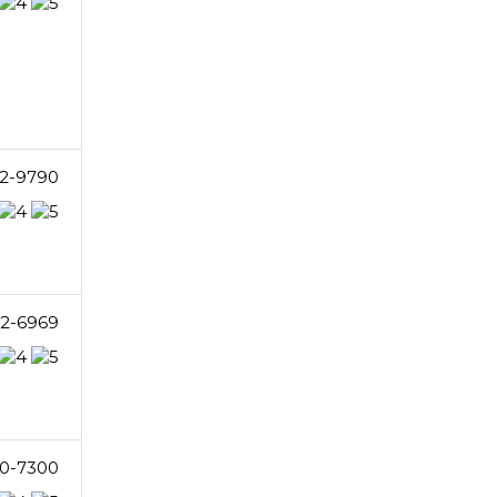
2-9790
2-6969
0-7300