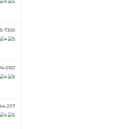
0-7300
74-0167
44-2117