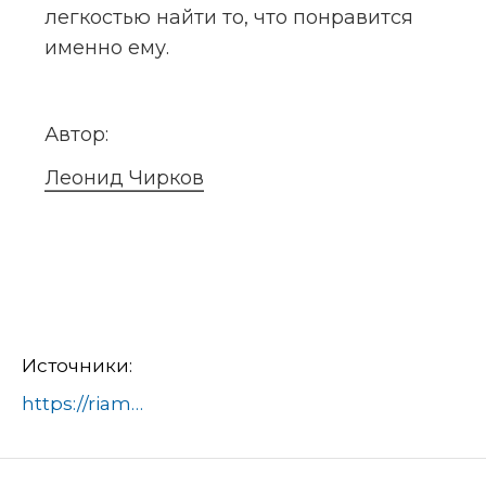
легкостью найти то, что понравится 
именно ему.
Автор:
Леонид Чирков
Источники:
https://riamo.ru/news/sport/v-parkah-balashihi-provedut-begovye-trenirovki-i-ofp-na-nedele/