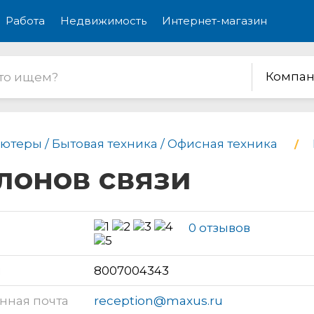
Работа
Недвижимость
Интернет-магазин
Компан
ютеры / Бытовая техника / Офисная техника
алонов связи
0 отзывов
н
8007004343
нная почта
reception@maxus.ru