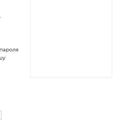
е
 пароля
шу