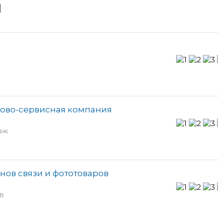
и
ово-сервисная компания
таж
онов связи и фототоваров
в