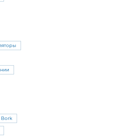
ляторы
ении
Bork