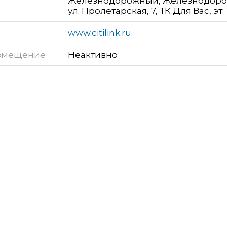
Железнодорожный, Железнодоро
ул. Пролетарская, 7, ТК Для Вас, эт. 
www.citilink.ru
змещение
Неактивно