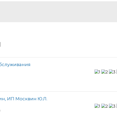
и
обслуживания
ин, ИП Москвин Ю.Л.
а