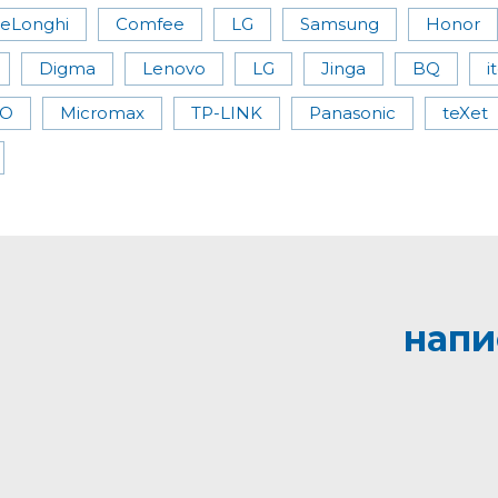
eLonghi
Comfee
LG
Samsung
Honor
Digma
Lenovo
LG
Jinga
BQ
i
O
Micromax
TP-LINK
Panasonic
teXet
напи