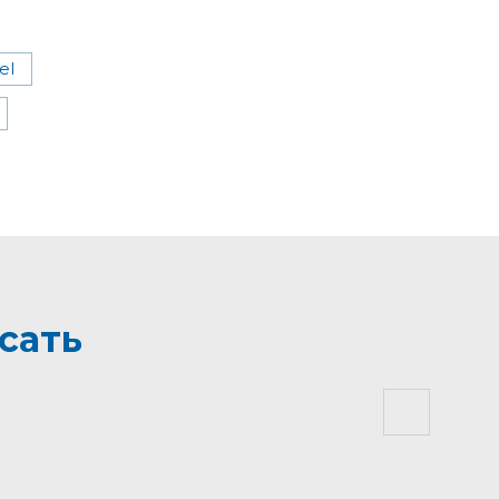
tel
сать