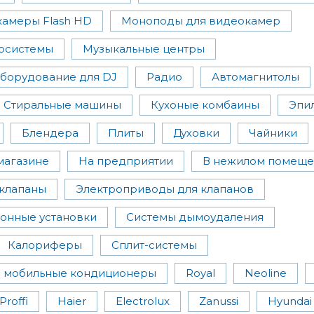
амеры Flash HD
Моноподы для видеокамер
осистемы
Музыкальные центры
борудование для DJ
Радио
Автомагнитолы
Стиральные машины
Кухоные комбаины
Эпи
Блендера
Плиты
Духовки
Чайники
магазине
На предприятии
В нежилом помещ
клапаны
Электроприводы для клапанов
онные установки
Системы дымоудаления
Калориферы
Сплит-системы
 мобильные кондиционеры
Royal
Neoline
Proffi
Haier
Electrolux
Zanussi
Hyundai