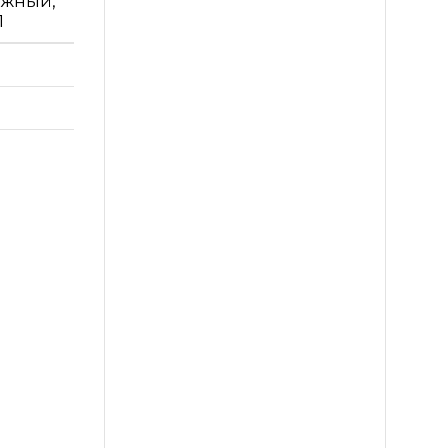
жный,
1