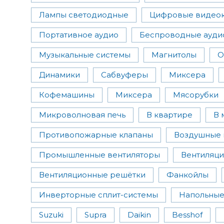
Лампы светодиодные
Цифровые видеок
Портативное аудио
Беспроводные ауди
Музыкальные системы
Магнитолы
О
Динамики
Сабвуферы
Миксера
Кофемашины
Миксера
Мясорубки
Микроволновая печь
В квартире
В 
Противопожарные клапаны
Воздушные 
Промышленные вентиляторы
Вентиляци
Вентиляционные решётки
Фанкойлы
Инверторные сплит-системы
Напольные
Suzuki
Supra
Daikin
Besshof