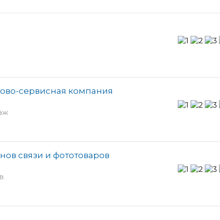
ово-сервисная компания
таж
онов связи и фототоваров
в