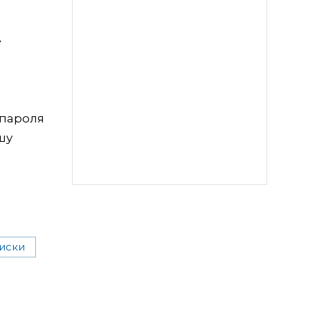
е
 пароля
шу
иски