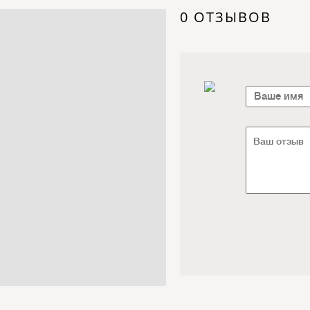
Электроника / Электротехника
0 ОТЗЫВОВ
Транспорт / Грузоперевозки
Мебель / Материалы /
Фурнитура
Интернет / Связь / IT
Автосервис / Автотовары
Реклама / Полиграфия / СМИ
Товары для животных /
Ветеринария
Досуг / Развлечения / Еда
Юридические / финансовые
услуги
Хозтовары / Канцелярия /
Упаковка