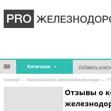
PRO
ЖЕЛЕЗНОДОР
Категории
Добавить комп
Строительные / отделочные
Компании
Железнодорожная, железнодорожная станция
От
материалы
Оборудование / Инструмент
Отзывы о 
Аварийные / справочные /
железнодо
экстренные службы
Коммунальные / бытовые /