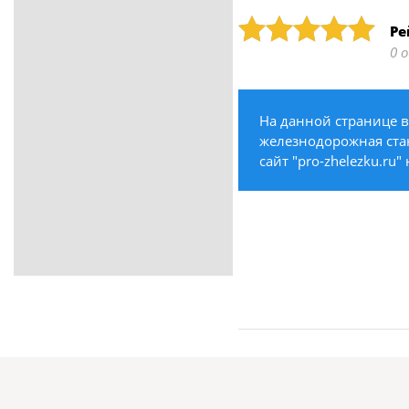
ритуальные услуги
Рейтинг: 5
Ре
Медицина / Здоровье /
0 
Красота
Строительство /
Недвижимость / Ремонт
На данной странице 
Одежда / Обувь
железнодорожная стан
Текстиль / Предметы
сайт "pro-zhelezku.ru
интерьера
Культура / Искусство / Религия
Город / Власть
Спорт / Отдых / Туризм
Образование / Работа /
Карьера
Компьютеры / Бытовая
техника / Офисная техника
Охрана / Безопасность
Металлы / Топливо / Химия