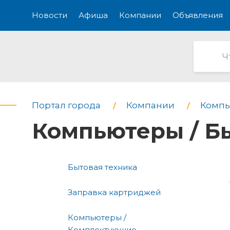
Новости
Афиша
Компании
Объявления
Портал города
Компании
Компь
Компьютеры / Бы
Бытовая техника
Заправка картриджей
Компьютеры /
Комплектующие