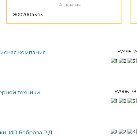
Атлантик
8007004343
+7495-7
висная компания
+7906-78
ерной техники
и, ИП Боброва Р.Д.