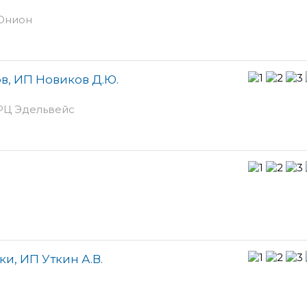
 Юнион
в, ИП Новиков Д.Ю.
 ТРЦ Эдельвейс
и, ИП Уткин А.В.