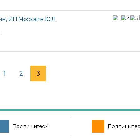
ин, ИП Москвин Ю.Л.
а
1
2
3
Подпишитесь!
Подпишитес