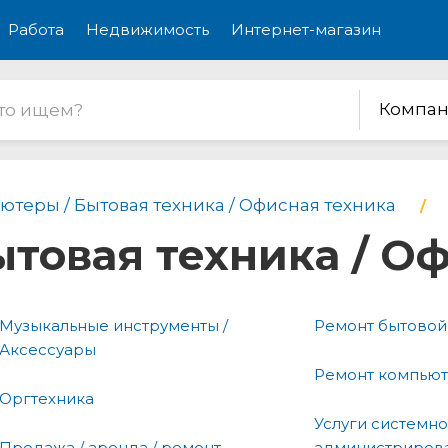
Работа
Недвижимость
Интернет-магазин
Компан
ютеры / Бытовая техника / Офисная техника
товая техника / О
Музыкальные инструменты /
Ремонт бытовой
Аксессуары
Ремонт компью
Оргтехника
Услуги системн
Продажа / аренда / ремонт
администриров