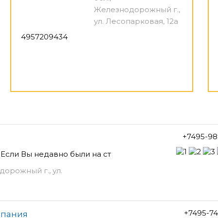
Железнодорожный г.,
ул. Лесопарковая, 12а
4957209434
+7495-98
Если Вы недавно были на ст
орожный г., ул.
+7495-7
омпания