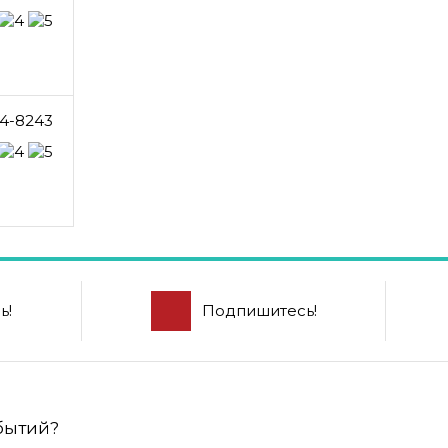
4-8243
ь!
Подпишитесь!
обытий?